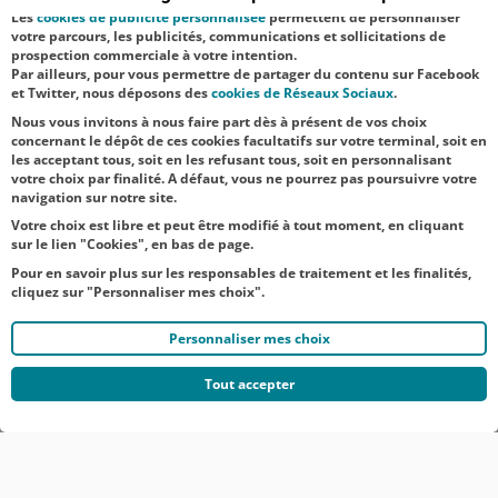
l’événement -
Les
cookies de publicité personnalisée
permettent de personnaliser
votre parcours, les publicités, communications et sollicitations de
Matthieu
prospection commerciale à votre intention.
Par ailleurs, pour vous permettre de partager du contenu sur Facebook
Renard,
et Twitter, nous déposons des
cookies de Réseaux Sociaux
.
directeur gén...
Nous vous invitons à nous faire part dès à présent de vos choix
concernant le dépôt de ces cookies facultatifs sur votre terminal, soit en
les acceptant tous, soit en les refusant tous, soit en personnalisant
votre choix par finalité. A défaut, vous ne pourrez pas poursuivre votre
navigation sur notre site.
Votre choix est libre et peut être modifié à tout moment, en cliquant
sur le lien "Cookies", en bas de page.
Pour en savoir plus sur les responsables de traitement et les finalités,
cliquez sur "Personnaliser mes choix".
Personnaliser mes choix
Tout accepter