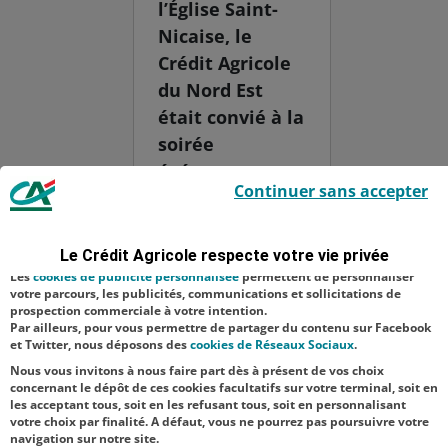
l’Église Saint-
Nicaise, le
Crédit Agricole
du Nord Est
était convié à la
soirée
événement
Le Crédit Agricole utilise des cookies sur ce site : certains cookies sont
Continuer sans accepter
indispensables car utilisés à des fins de bon fonctionnement et de
organisée par
sécurité ; d’autres sont facultatifs. Les
cookies de mesure d'audience
l’association
permettent de réaliser des statistiques de visites, d’analyser votre
navigation, et vous présenter ponctuellement des questionnaires de
"Les Amis de
Le Crédit Agricole respecte votre vie privée
satisfaction facultatifs.
Saint-Nicaise
Les
cookies de publicité personnalisée
permettent de personnaliser
votre parcours, les publicités, communications et sollicitations de
du Chemin-
prospection commerciale à votre intention.
Par ailleurs, pour vous permettre de partager du contenu sur Facebook
Vert" pour
et Twitter, nous déposons des
cookies de Réseaux Sociaux
.
célébr...
Nous vous invitons à nous faire part dès à présent de vos choix
concernant le dépôt de ces cookies facultatifs sur votre terminal, soit en
les acceptant tous, soit en les refusant tous, soit en personnalisant
votre choix par finalité. A défaut, vous ne pourrez pas poursuivre votre
navigation sur notre site.