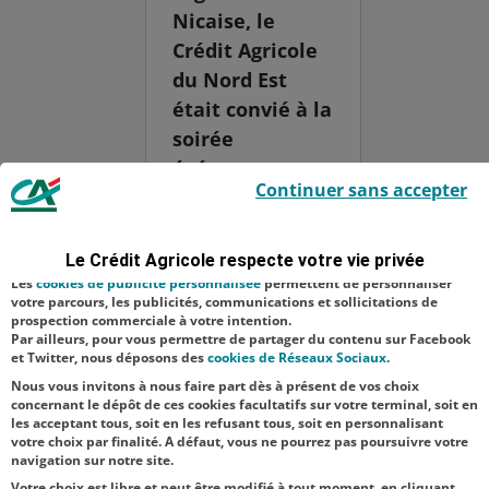
Nicaise, le
Crédit Agricole
du Nord Est
était convié à la
soirée
événement
Le Crédit Agricole utilise des cookies sur ce site : certains cookies sont
Continuer sans accepter
indispensables car utilisés à des fins de bon fonctionnement et de
organisée par
sécurité ; d’autres sont facultatifs. Les
cookies de mesure d'audience
l’association
permettent de réaliser des statistiques de visites, d’analyser votre
navigation, et vous présenter ponctuellement des questionnaires de
"Les Amis de
Le Crédit Agricole respecte votre vie privée
satisfaction facultatifs.
Saint-Nicaise
Les
cookies de publicité personnalisée
permettent de personnaliser
votre parcours, les publicités, communications et sollicitations de
du Chemin-
prospection commerciale à votre intention.
Par ailleurs, pour vous permettre de partager du contenu sur Facebook
Vert" pour
et Twitter, nous déposons des
cookies de Réseaux Sociaux
.
célébr...
Nous vous invitons à nous faire part dès à présent de vos choix
concernant le dépôt de ces cookies facultatifs sur votre terminal, soit en
les acceptant tous, soit en les refusant tous, soit en personnalisant
votre choix par finalité. A défaut, vous ne pourrez pas poursuivre votre
navigation sur notre site.
Votre choix est libre et peut être modifié à tout moment, en cliquant