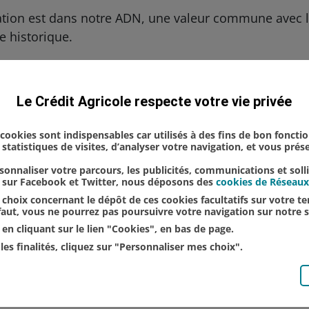
ation est dans notre ADN, une valeur commune avec l
re historique.
joindre notre communauté,
cliquez ici
.
Champagne
Environnement
Le Crédit Agricole respecte votre vie privée
s cookies sont indispensables car utilisés à des fins de bon foncti
statistiques de visites, d’analyser votre navigation, et vous pré
onnaliser votre parcours, les publicités, communications et soll
u sur Facebook et Twitter, nous déposons des
cookies de Réseaux
choix concernant le dépôt de ces cookies facultatifs sur votre ter
éfaut, vous ne pourrez pas poursuivre votre navigation sur notre s
en cliquant sur le lien "Cookies", en bas de page.
les finalités, cliquez sur "Personnaliser mes choix".