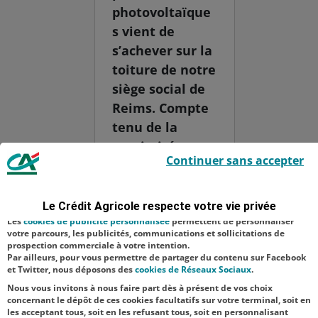
photovoltaïque
s vient de
s’achever sur la
toiture de notre
siège social de
Reims. Compte
tenu de la
proximité avec
Le Crédit Agricole utilise des cookies sur ce site : certains cookies sont
Continuer sans accepter
indispensables car utilisés à des fins de bon fonctionnement et de
la cathédrale,
sécurité ; d’autres sont facultatifs. Les
cookies de mesure d'audience
ces travaux ont
permettent de réaliser des statistiques de visites, d’analyser votre
navigation, et vous présenter ponctuellement des questionnaires de
nécessité
Le Crédit Agricole respecte votre vie privée
satisfaction facultatifs.
l’autorisation
Les
cookies de publicité personnalisée
permettent de personnaliser
votre parcours, les publicités, communications et sollicitations de
préalable de
prospection commerciale à votre intention.
Par ailleurs, pour vous permettre de partager du contenu sur Facebook
l’architecte des
et Twitter, nous déposons des
cookies de Réseaux Sociaux
.
Bâtiments...
Nous vous invitons à nous faire part dès à présent de vos choix
concernant le dépôt de ces cookies facultatifs sur votre terminal, soit en
les acceptant tous, soit en les refusant tous, soit en personnalisant