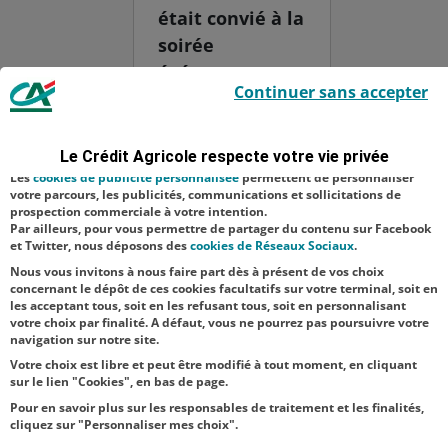
était convié à la
soirée
événement
Le Crédit Agricole utilise des cookies sur ce site : certains cookies sont
Continuer sans accepter
indispensables car utilisés à des fins de bon fonctionnement et de
organisée par
sécurité ; d’autres sont facultatifs. Les
cookies de mesure d'audience
l’association
permettent de réaliser des statistiques de visites, d’analyser votre
navigation, et vous présenter ponctuellement des questionnaires de
"Les Amis de
Le Crédit Agricole respecte votre vie privée
satisfaction facultatifs.
Saint-Nicaise
Les
cookies de publicité personnalisée
permettent de personnaliser
votre parcours, les publicités, communications et sollicitations de
du Chemin-
prospection commerciale à votre intention.
Par ailleurs, pour vous permettre de partager du contenu sur Facebook
Vert" pour
et Twitter, nous déposons des
cookies de Réseaux Sociaux
.
célébr...
Nous vous invitons à nous faire part dès à présent de vos choix
concernant le dépôt de ces cookies facultatifs sur votre terminal, soit en
les acceptant tous, soit en les refusant tous, soit en personnalisant
votre choix par finalité. A défaut, vous ne pourrez pas poursuivre votre
navigation sur notre site.
Votre choix est libre et peut être modifié à tout moment, en cliquant
sur le lien "Cookies", en bas de page.
Pour en savoir plus sur les responsables de traitement et les finalités,
cliquez sur "Personnaliser mes choix".