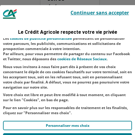
événement
Le Crédit Agricole utilise des cookies sur ce site : certains cookies sont
Continuer sans accepter
indispensables car utilisés à des fins de bon fonctionnement et de
organisée par
sécurité ; d’autres sont facultatifs. Les
cookies de mesure d'audience
l’association
permettent de réaliser des statistiques de visites, d’analyser votre
navigation, et vous présenter ponctuellement des questionnaires de
"Les Amis de
Le Crédit Agricole respecte votre vie privée
satisfaction facultatifs.
Saint-Nicaise
Les
cookies de publicité personnalisée
permettent de personnaliser
votre parcours, les publicités, communications et sollicitations de
du Chemin-
prospection commerciale à votre intention.
Par ailleurs, pour vous permettre de partager du contenu sur Facebook
Vert" pour
et Twitter, nous déposons des
cookies de Réseaux Sociaux
.
célébr...
Nous vous invitons à nous faire part dès à présent de vos choix
concernant le dépôt de ces cookies facultatifs sur votre terminal, soit en
les acceptant tous, soit en les refusant tous, soit en personnalisant
votre choix par finalité. A défaut, vous ne pourrez pas poursuivre votre
navigation sur notre site.
Votre choix est libre et peut être modifié à tout moment, en cliquant
sur le lien "Cookies", en bas de page.
Pour en savoir plus sur les responsables de traitement et les finalités,
cliquez sur "Personnaliser mes choix".
Personnaliser mes choix