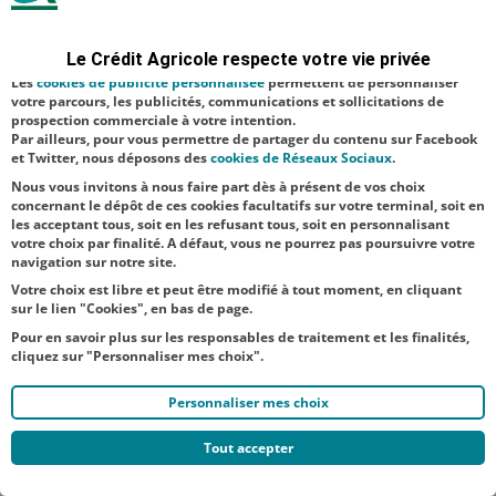
Agricole du
sécurité ; d’autres sont facultatifs. Les
cookies de mesure d'audience
permettent de réaliser des statistiques de visites, d’analyser votre
Nord Est
navigation, et vous présenter ponctuellement des questionnaires de
Le Crédit Agricole respecte votre vie privée
satisfaction facultatifs.
3 min de lecture
Les
cookies de publicité personnalisée
permettent de personnaliser
votre parcours, les publicités, communications et sollicitations de
De gauche à
prospection commerciale à votre intention.
droite sur la
Par ailleurs, pour vous permettre de partager du contenu sur Facebook
et Twitter, nous déposons des
cookies de Réseaux Sociaux
.
photo : Georges
Nous vous invitons à nous faire part dès à présent de vos choix
Magnier,
concernant le dépôt de ces cookies facultatifs sur votre terminal, soit en
les acceptant tous, soit en les refusant tous, soit en personnalisant
directeur des
votre choix par finalité. A défaut, vous ne pourrez pas poursuivre votre
Musées de la
navigation sur notre site.
ville de Reims -
Votre choix est libre et peut être modifié à tout moment, en cliquant
sur le lien "Cookies", en bas de page.
Delphine
Pour en savoir plus sur les responsables de traitement et les finalités,
Manceau,
cliquez sur "Personnaliser mes choix".
directrice
Personnaliser mes choix
générale de
NEOMA
Tout accepter
Business School