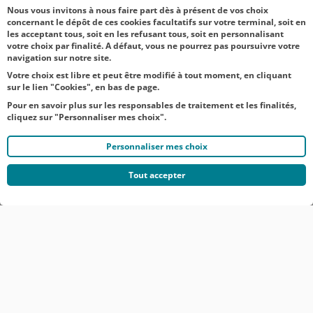
d’appr...
Nous vous invitons à nous faire part dès à présent de vos choix
concernant le dépôt de ces cookies facultatifs sur votre terminal, soit en
les acceptant tous, soit en les refusant tous, soit en personnalisant
votre choix par finalité. A défaut, vous ne pourrez pas poursuivre votre
navigation sur notre site.
Votre choix est libre et peut être modifié à tout moment, en cliquant
sur le lien "Cookies", en bas de page.
Pour en savoir plus sur les responsables de traitement et les finalités,
cliquez sur "Personnaliser mes choix".
Personnaliser mes choix
Tout accepter
© CRÉDIT AGRICOLE DU NORD EST
COMMUNIQUÉS DE PRESSE
MENTIONS LÉGALES
ACCESSIBILITÉ