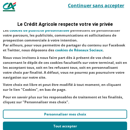
Le Crédit Agricole utilise des cookies sur ce site : certains cookies sont
Continuer sans accepter
indispensables car utilisés à des fins de bon fonctionnement et de
solidarité
sécurité ; d’autres sont facultatifs. Les
cookies de mesure d'audience
paille, visant à
permettent de réaliser des statistiques de visites, d’analyser votre
navigation, et vous présenter ponctuellement des questionnaires de
venir en aide
Le Crédit Agricole respecte votre vie privée
satisfaction facultatifs.
aux éleveurs
Les
cookies de publicité personnalisée
permettent de personnaliser
votre parcours, les publicités, communications et sollicitations de
faisant face aux
prospection commerciale à votre intention.
Par ailleurs, pour vous permettre de partager du contenu sur Facebook
difficultés
et Twitter, nous déposons des
cookies de Réseaux Sociaux
.
d’appr...
Nous vous invitons à nous faire part dès à présent de vos choix
concernant le dépôt de ces cookies facultatifs sur votre terminal, soit en
les acceptant tous, soit en les refusant tous, soit en personnalisant
votre choix par finalité. A défaut, vous ne pourrez pas poursuivre votre
navigation sur notre site.
Votre choix est libre et peut être modifié à tout moment, en cliquant
sur le lien "Cookies", en bas de page.
Pour en savoir plus sur les responsables de traitement et les finalités,
cliquez sur "Personnaliser mes choix".
Personnaliser mes choix
Tout accepter