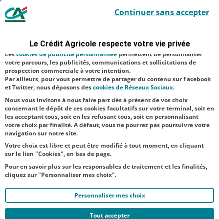
Le Crédit Agricole utilise des cookies sur ce site : certains cookies sont
Pour de nombreuses familles les dépenses
Continuer sans accepter
indispensables car utilisés à des fins de bon fonctionnement et de
liées à la rentrée sont source de contrariété
sécurité ; d’autres sont facultatifs. Les
cookies de mesure d'audience
permettent de réaliser des statistiques de visites, d’analyser votre
comme chaque année, la Fondation
navigation, et vous présenter ponctuellement des questionnaires de
Le Crédit Agricole respecte votre vie privée
satisfaction facultatifs.
d’Entreprise du Crédit Agricole du Nord Est
Les
cookies de publicité personnalisée
permettent de personnaliser
renouvelle ses dispositifs* à destination des
votre parcours, les publicités, communications et sollicitations de
prospection commerciale à votre intention.
élèves et étudiants de nos 3 département...
Par ailleurs, pour vous permettre de partager du contenu sur Facebook
et Twitter, nous déposons des
cookies de Réseaux Sociaux
.
Nous vous invitons à nous faire part dès à présent de vos choix
concernant le dépôt de ces cookies facultatifs sur votre terminal, soit en
1
2
...
11
12
13
14
15
16
17
les acceptant tous, soit en les refusant tous, soit en personnalisant
votre choix par finalité. A défaut, vous ne pourrez pas poursuivre votre
navigation sur notre site.
Votre choix est libre et peut être modifié à tout moment, en cliquant
sur le lien "Cookies", en bas de page.
Pour en savoir plus sur les responsables de traitement et les finalités,
cliquez sur "Personnaliser mes choix".
Personnaliser mes choix
Tout accepter