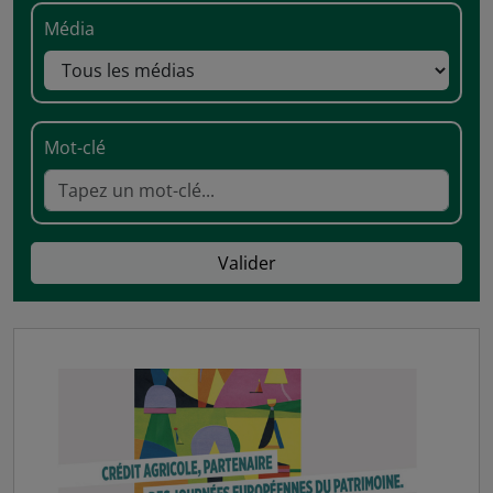
Média
Mot-clé
Valider