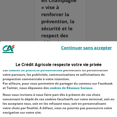
en Champagne
» vise à
renforcer la
prévention, la
sécurité et le
respect des
obligations
Le Crédit Agricole utilise des cookies sur ce site : certains cookies sont
Continuer sans accepter
indispensables car utilisés à des fins de bon fonctionnement et de
sociales et
sécurité ; d’autres sont facultatifs. Les
cookies de mesure d'audience
réglementaires
permettent de réaliser des statistiques de visites, d’analyser votre
navigation, et vous présenter ponctuellement des questionnaires de
à l’approche de
Le Crédit Agricole respecte votre vie privée
satisfaction facultatifs.
la période des
Les
cookies de publicité personnalisée
permettent de personnaliser
votre parcours, les publicités, communications et sollicitations de
vendanges.
prospection commerciale à votre intention.
Par ailleurs, pour vous permettre de partager du contenu sur Facebook
Cette année,
et Twitter, nous déposons des
cookies de Réseaux Sociaux
.
le...
Nous vous invitons à nous faire part dès à présent de vos choix
concernant le dépôt de ces cookies facultatifs sur votre terminal, soit en
les acceptant tous, soit en les refusant tous, soit en personnalisant
votre choix par finalité. A défaut, vous ne pourrez pas poursuivre votre
navigation sur notre site.