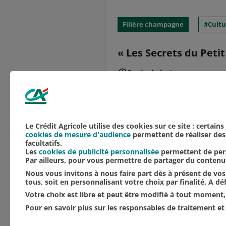
Filière champagne
Cultu
« Les Secrets du Petit
2 min de lecture
À l’initiative des vign
renaît à l’occasion de s
statue de Bacchus, dieu
Le Crédit Agricole utilise des cookies sur ce site : certain
cookies de mesure d'audience
permettent de réaliser des 
facultatifs.
Les
cookies de publicité personnalisée
permettent de pers
Par ailleurs, pour vous permettre de partager du conten
Nous vous invitons à nous faire part dès à présent de vos 
tous, soit en personnalisant votre choix par finalité. A d
Votre choix est libre et peut être modifié à tout moment, 
Pour en savoir plus sur les responsables de traitement et 