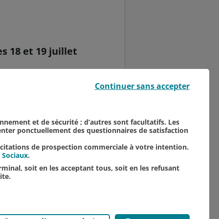
 18 et 19 juillet
ns l’oubli depuis 1979
Continuer sans accepter
 Son nom est inspiré de la
onnement et de sécurité ; d’autres sont facultatifs. Les
senter ponctuellement des questionnaires de satisfaction
icitations de prospection commerciale à votre intention.
 Sociaux
.
minal, soit en les acceptant tous, soit en les refusant
ite.