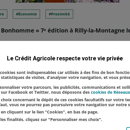
re
Économie
Proximité
 Bonhomme » 7ᵉ édition à Rilly-la-Montagne les
erons de Rilly-la-Montagne, un événement tombé da
Le Crédit Agricole respecte votre vie privée
a 7ᵉ édition, les samedi 18 et dimanche 19 juillet.
 du vin dans la mythologie rom...
s cookies sont indispensables car utilisés à des fins de bon foncti
statistiques de visites, d’analyser votre navigation, et vous pré
onnaliser votre parcours, les publicités, communications et soll
u sur Facebook et Twitter, nous déposons des
cookies de Réseaux
choix concernant le dépôt de ces cookies facultatifs sur votre ter
éfaut, vous ne pourrez pas poursuivre votre navigation sur notre s
en cliquant sur le lien "Cookies", en bas de page.
les finalités, cliquez sur "Personnaliser mes choix".