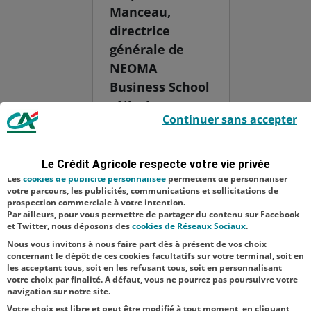
Manceau,
directrice
générale de
NEOMA
Business School
- Nicolas
Le Crédit Agricole utilise des cookies sur ce site : certains cookies sont
Continuer sans accepter
indispensables car utilisés à des fins de bon fonctionnement et de
Bouzou - Gilles
sécurité ; d’autres sont facultatifs. Les
cookies de mesure d'audience
Halais,
permettent de réaliser des statistiques de visites, d’analyser votre
navigation, et vous présenter ponctuellement des questionnaires de
animateur de
Le Crédit Agricole respecte votre vie privée
satisfaction facultatifs.
l’événement -
Les
cookies de publicité personnalisée
permettent de personnaliser
votre parcours, les publicités, communications et sollicitations de
Matthieu
prospection commerciale à votre intention.
Par ailleurs, pour vous permettre de partager du contenu sur Facebook
Renard,
et Twitter, nous déposons des
cookies de Réseaux Sociaux
.
directeur gén...
Nous vous invitons à nous faire part dès à présent de vos choix
concernant le dépôt de ces cookies facultatifs sur votre terminal, soit en
les acceptant tous, soit en les refusant tous, soit en personnalisant
votre choix par finalité. A défaut, vous ne pourrez pas poursuivre votre
navigation sur notre site.
Votre choix est libre et peut être modifié à tout moment, en cliquant