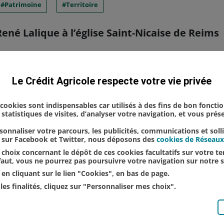
Patrimoine
Territoire
ené Lalique à l’église Saint-Nicaise de Reims
auration des célèbres anges de René Lalique de l’
Le Crédit Agricole respecte votre vie privée
 Est était convié à la soirée événement organisée 
u Chemin-Vert" pour célébr...
s cookies sont indispensables car utilisés à des fins de bon foncti
statistiques de visites, d’analyser votre navigation, et vous pré
onnaliser votre parcours, les publicités, communications et soll
u sur Facebook et Twitter, nous déposons des
cookies de Réseaux
choix concernant le dépôt de ces cookies facultatifs sur votre ter
éfaut, vous ne pourrez pas poursuivre votre navigation sur notre s
en cliquant sur le lien "Cookies", en bas de page.
les finalités, cliquez sur "Personnaliser mes choix".