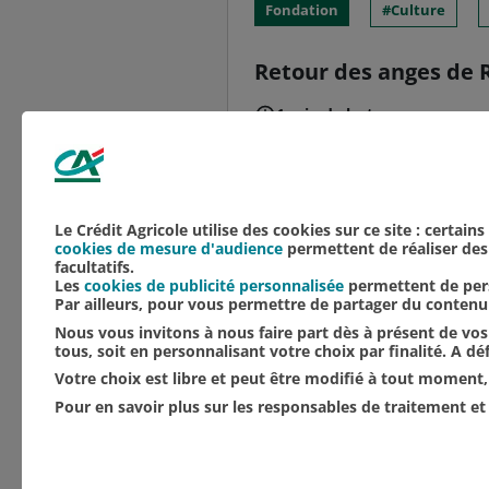
Fondation
Culture
Retour des anges de R
1 min de lecture
Grand mécène de la rest
Crédit Agricole du Nord
Amis de Saint-Nicaise d
Le Crédit Agricole utilise des cookies sur ce site : certain
cookies de mesure d'audience
permettent de réaliser des 
facultatifs.
Les
cookies de publicité personnalisée
permettent de pers
Par ailleurs, pour vous permettre de partager du conten
Nous vous invitons à nous faire part dès à présent de vos 
tous, soit en personnalisant votre choix par finalité. A d
Votre choix est libre et peut être modifié à tout moment, 
Pour en savoir plus sur les responsables de traitement et 