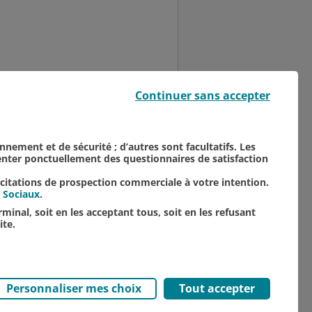
Église Saint-Nicaise, le
Continuer sans accepter
par l’association "Les
onnement et de sécurité ; d’autres sont facultatifs. Les
senter ponctuellement des questionnaires de satisfaction
icitations de prospection commerciale à votre intention.
 Sociaux
.
minal, soit en les acceptant tous, soit en les refusant
ite.
Personnaliser mes choix
Tout accepter