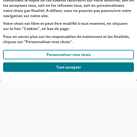
concernant le dépôt de ces cookies facultatifs sur votre terminal, soit en
les acceptant tous, soit en les refusant tous, soit en personnalisant
votre choix par finalité. A défaut, vous ne pourrez pas poursuivre votre
navigation sur notre site.
Votre choix est libre et peut être modifié à tout moment, en cliquant
sur le lien "Cookies", en bas de page.
Pour en savoir plus sur les responsables de traitement et les finalités,
cliquez sur "Personnaliser mes choix".
Personnaliser mes choix
Tout accepter
© CRÉDIT AGRICOLE DU NORD EST
COMMUNIQUÉS DE PRESSE
MENTIONS LÉGALES
ACCESSIBILITÉ
PROTECTION DES DONNÉES DU SITE INTERNET