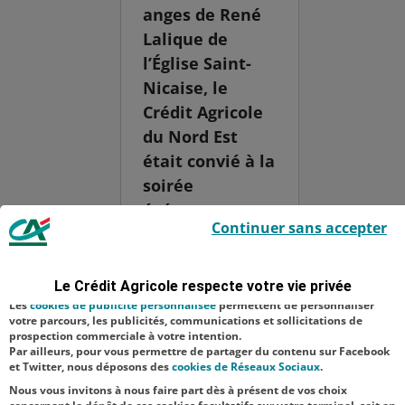
anges de René
Lalique de
l’Église Saint-
Nicaise, le
Crédit Agricole
du Nord Est
était convié à la
soirée
événement
Le Crédit Agricole utilise des cookies sur ce site : certains cookies sont
Continuer sans accepter
indispensables car utilisés à des fins de bon fonctionnement et de
organisée par
sécurité ; d’autres sont facultatifs. Les
cookies de mesure d'audience
l’association
permettent de réaliser des statistiques de visites, d’analyser votre
navigation, et vous présenter ponctuellement des questionnaires de
"Les Amis de
Le Crédit Agricole respecte votre vie privée
satisfaction facultatifs.
Saint-Nicaise
Les
cookies de publicité personnalisée
permettent de personnaliser
votre parcours, les publicités, communications et sollicitations de
du Chemin-
prospection commerciale à votre intention.
Par ailleurs, pour vous permettre de partager du contenu sur Facebook
Vert" pour
et Twitter, nous déposons des
cookies de Réseaux Sociaux
.
célébr...
Nous vous invitons à nous faire part dès à présent de vos choix