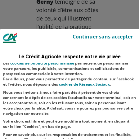
Gerny
témoigne de sa
volonté d’être aux côtés
de ceux qui illustrent
l’utilité de la pratique
Le Crédit Agricole utilise des cookies sur ce site : certains cookies sont
sportive pour se relever
Continuer sans accepter
indispensables car utilisés à des fins de bon fonctionnement et de
sécurité ; d’autres sont facultatifs. Les
cookies de mesure d'audience
d’épreuves.
permettent de réaliser des statistiques de visites, d’analyser votre
navigation, et vous présenter ponctuellement des questionnaires de
Le Crédit Agricole respecte votre vie privée
Aucune catégorie
RSE
satisfaction facultatifs.
Les
cookies de publicité personnalisée
permettent de personnaliser
Sport
votre parcours, les publicités, communications et sollicitations de
prospection commerciale à votre intention.
Par ailleurs, pour vous permettre de partager du contenu sur Facebook
NOS
et Twitter, nous déposons des
cookies de Réseaux Sociaux
.
ACTUALITÉS
Nous vous invitons à nous faire part dès à présent de vos choix
concernant le dépôt de ces cookies facultatifs sur votre terminal, soit en
les acceptant tous, soit en les refusant tous, soit en personnalisant
TOUTES NOS ACTUALITÉS
votre choix par finalité. A défaut, vous ne pourrez pas poursuivre votre
navigation sur notre site.
Votre choix est libre et peut être modifié à tout moment, en cliquant
sur le lien "Cookies", en bas de page.
Pour en savoir plus sur les responsables de traitement et les finalités,