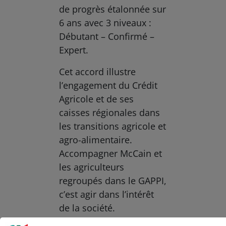
de progrès étalonnée sur
6 ans avec 3 niveaux :
Débutant – Confirmé –
Expert.
Cet accord illustre
l’engagement du Crédit
Agricole et de ses
caisses régionales dans
les transitions agricole et
agro-alimentaire.
Accompagner McCain et
les agriculteurs
regroupés dans le GAPPI,
c’est agir dans l’intérêt
de la société.
Le Crédit Agricole utilise des cookies sur ce site : certains cookies sont