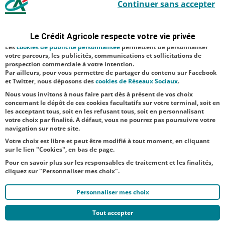
Continuer sans accepter
Aucune catégorie
indispensables car utilisés à des fins de bon fonctionnement et de
sécurité ; d’autres sont facultatifs. Les
cookies de mesure d'audience
Territoire
permettent de réaliser des statistiques de visites, d’analyser votre
navigation, et vous présenter ponctuellement des questionnaires de
Le Crédit Agricole respecte votre vie privée
Agriculture
satisfaction facultatifs.
Les
cookies de publicité personnalisée
permettent de personnaliser
Financement
votre parcours, les publicités, communications et sollicitations de
prospection commerciale à votre intention.
Par ailleurs, pour vous permettre de partager du contenu sur Facebook
NOS
et Twitter, nous déposons des
cookies de Réseaux Sociaux
.
ACTUALITÉS
Nous vous invitons à nous faire part dès à présent de vos choix
concernant le dépôt de ces cookies facultatifs sur votre terminal, soit en
les acceptant tous, soit en les refusant tous, soit en personnalisant
TOUTES NOS ACTUALITÉS
votre choix par finalité. A défaut, vous ne pourrez pas poursuivre votre
navigation sur notre site.
Votre choix est libre et peut être modifié à tout moment, en cliquant
sur le lien "Cookies", en bas de page.
Pour en savoir plus sur les responsables de traitement et les finalités,
cliquez sur "Personnaliser mes choix".
Personnaliser mes choix
Tout accepter