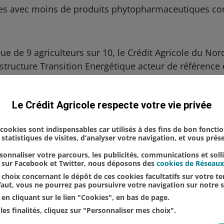
ures avec moins de produits phytopharmaceutiques co
ue de 9 agriculteurs sur 10, le Crédit Agricole du Nor
 structure Transition Energétique acteur de référence 
Innovation
Le Crédit Agricole respecte votre vie privée
s cookies sont indispensables car utilisés à des fins de bon foncti
statistiques de visites, d’analyser votre navigation, et vous pré
onnaliser votre parcours, les publicités, communications et soll
u sur Facebook et Twitter, nous déposons des
cookies de Réseaux
choix concernant le dépôt de ces cookies facultatifs sur votre ter
éfaut, vous ne pourrez pas poursuivre votre navigation sur notre s
en cliquant sur le lien "Cookies", en bas de page.
les finalités, cliquez sur "Personnaliser mes choix".