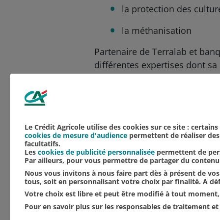
la protection des cult
la méthanisation
Partenaire de Terralab et banq
différentes expertises dont sa
renouvelables.
Aucune catégorie
Culture
NOS ACTUALITÉS
Le Crédit Agricole utilise des cookies sur ce site : certain
cookies de mesure d'audience
permettent de réaliser des 
facultatifs.
Les
cookies de publicité personnalisée
permettent de pers
Par ailleurs, pour vous permettre de partager du conten
Nous vous invitons à nous faire part dès à présent de vos 
tous, soit en personnalisant votre choix par finalité. A d
Votre choix est libre et peut être modifié à tout moment, 
Pour en savoir plus sur les responsables de traitement et 