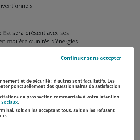
nventionnels
d Est sera présent avec ses
en matière d’unités d’énergies
Continuer sans accepter
onnement et de sécurité ; d’autres sont facultatifs. Les
senter ponctuellement des questionnaires de satisfaction
TOUTES NOS ACTUALITÉS
icitations de prospection commerciale à votre intention.
 Sociaux
.
minal, soit en les acceptant tous, soit en les refusant
ite.