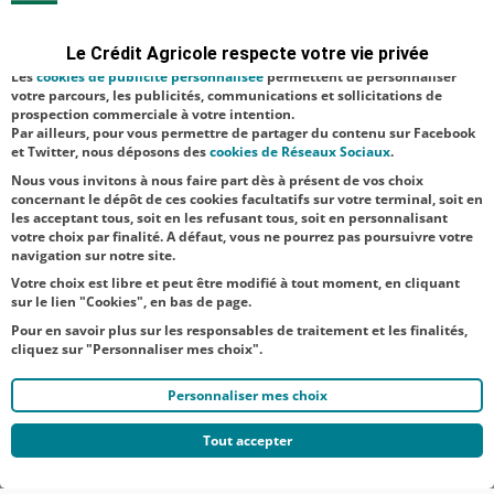
sécurité ; d’autres sont facultatifs. Les
cookies de mesure d'audience
l’association
permettent de réaliser des statistiques de visites, d’analyser votre
navigation, et vous présenter ponctuellement des questionnaires de
"Les Amis de
Le Crédit Agricole respecte votre vie privée
satisfaction facultatifs.
Saint-Nicaise
Les
cookies de publicité personnalisée
permettent de personnaliser
votre parcours, les publicités, communications et sollicitations de
du Chemin-
prospection commerciale à votre intention.
Par ailleurs, pour vous permettre de partager du contenu sur Facebook
Vert" pour
et Twitter, nous déposons des
cookies de Réseaux Sociaux
.
célébr...
Nous vous invitons à nous faire part dès à présent de vos choix
concernant le dépôt de ces cookies facultatifs sur votre terminal, soit en
les acceptant tous, soit en les refusant tous, soit en personnalisant
votre choix par finalité. A défaut, vous ne pourrez pas poursuivre votre
navigation sur notre site.
Votre choix est libre et peut être modifié à tout moment, en cliquant
sur le lien "Cookies", en bas de page.
Pour en savoir plus sur les responsables de traitement et les finalités,
cliquez sur "Personnaliser mes choix".
Personnaliser mes choix
Tout accepter