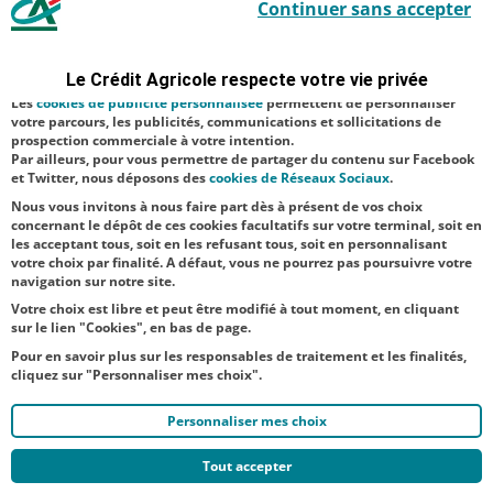
Continuer sans accepter
indispensables car utilisés à des fins de bon fonctionnement et de
juillet. Son nom
sécurité ; d’autres sont facultatifs. Les
cookies de mesure d'audience
est inspiré de la
permettent de réaliser des statistiques de visites, d’analyser votre
navigation, et vous présenter ponctuellement des questionnaires de
statue de
Le Crédit Agricole respecte votre vie privée
satisfaction facultatifs.
Bacchus, dieu
Les
cookies de publicité personnalisée
permettent de personnaliser
votre parcours, les publicités, communications et sollicitations de
du vin dans la
prospection commerciale à votre intention.
Par ailleurs, pour vous permettre de partager du contenu sur Facebook
mythologie
et Twitter, nous déposons des
cookies de Réseaux Sociaux
.
rom...
Nous vous invitons à nous faire part dès à présent de vos choix
concernant le dépôt de ces cookies facultatifs sur votre terminal, soit en
les acceptant tous, soit en les refusant tous, soit en personnalisant
votre choix par finalité. A défaut, vous ne pourrez pas poursuivre votre
navigation sur notre site.
Votre choix est libre et peut être modifié à tout moment, en cliquant
sur le lien "Cookies", en bas de page.
Pour en savoir plus sur les responsables de traitement et les finalités,
cliquez sur "Personnaliser mes choix".
Personnaliser mes choix
Tout accepter