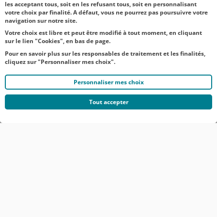
les acceptant tous, soit en les refusant tous, soit en personnalisant
TOUTES NOS ACTUALITÉS
votre choix par finalité. A défaut, vous ne pourrez pas poursuivre votre
navigation sur notre site.
Votre choix est libre et peut être modifié à tout moment, en cliquant
sur le lien "Cookies", en bas de page.
Pour en savoir plus sur les responsables de traitement et les finalités,
cliquez sur "Personnaliser mes choix".
Personnaliser mes choix
Tout accepter
© CRÉDIT AGRICOLE DU NORD EST
COMMUNIQUÉS DE PRESSE
MENTIONS LÉGALES
ACCESSIBILITÉ
PROTECTION DES DONNÉES DU SITE INTERNET