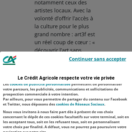
notamment ceux des
artistes locaux. Avec la
volonté d’offrir l’accès à
la culture pour le plus
grand nombre : art3f est
un réel coup de cœur : «
découvrir l’art sans
Le Crédit Agricole utilise des cookies sur ce site : certains cookies sont
préjugé et de manière
Continuer sans accepter
indispensables car utilisés à des fins de bon fonctionnement et de
sécurité ; d’autres sont facultatifs. Les
cookies de mesure d'audience
décomplexée. »
permettent de réaliser des statistiques de visites, d’analyser votre
navigation, et vous présenter ponctuellement des questionnaires de
Le Crédit Agricole respecte votre vie privée
Aucune catégorie
satisfaction facultatifs.
Les
cookies de publicité personnalisée
permettent de personnaliser
Culture
votre parcours, les publicités, communications et sollicitations de
prospection commerciale à votre intention.
Par ailleurs, pour vous permettre de partager du contenu sur Facebook
NOS
et Twitter, nous déposons des
cookies de Réseaux Sociaux
.
ACTUALITÉS
Nous vous invitons à nous faire part dès à présent de vos choix
concernant le dépôt de ces cookies facultatifs sur votre terminal, soit en
les acceptant tous, soit en les refusant tous, soit en personnalisant
TOUTES NOS ACTUALITÉS
votre choix par finalité. A défaut, vous ne pourrez pas poursuivre votre
navigation sur notre site.