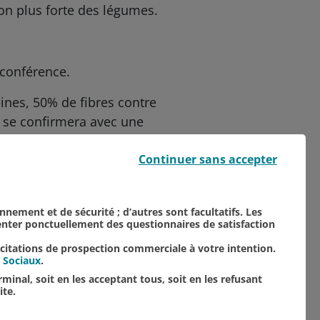
on plus forte des légumes.
 conférence.
nes, 50% de fibres contre
 se confirmera avec une
Continuer sans accepter
onnement et de sécurité ; d’autres sont facultatifs. Les
senter ponctuellement des questionnaires de satisfaction
TOUTES NOS ACTUALITÉS
icitations de prospection commerciale à votre intention.
 Sociaux
.
minal, soit en les acceptant tous, soit en les refusant
ite.