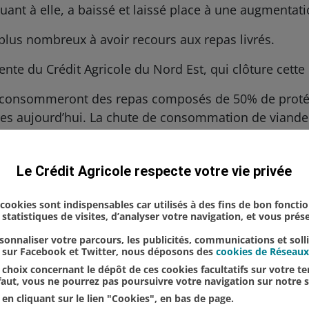
ant à elle, a baissé et laissé place à une augmentati
plus nombreux à avoir recours aux repas livrés.
ente du Crédit Agricole du Nord Est, qui clôture cette
is consommeront des repas composés de 50% de protéi
res aujourd’hui. La chute de consommation de viande
Digital
Le Crédit Agricole respecte votre vie privée
s cookies sont indispensables car utilisés à des fins de bon foncti
statistiques de visites, d’analyser votre navigation, et vous pré
onnaliser votre parcours, les publicités, communications et soll
u sur Facebook et Twitter, nous déposons des
cookies de Réseaux
choix concernant le dépôt de ces cookies facultatifs sur votre ter
éfaut, vous ne pourrez pas poursuivre votre navigation sur notre s
en cliquant sur le lien "Cookies", en bas de page.