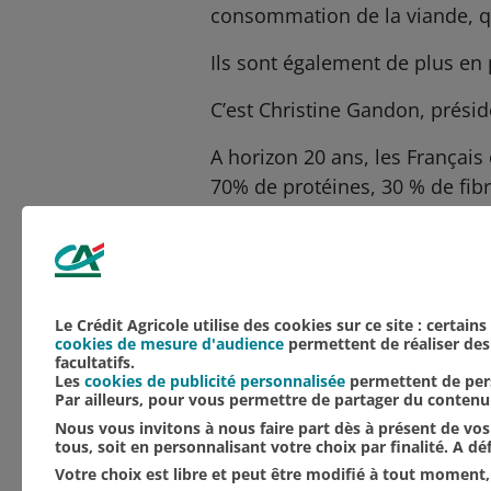
consommation de la viande, qu
Ils sont également de plus en 
C’est Christine Gandon, présid
A horizon 20 ans, les França
70% de protéines, 30 % de fib
baisse de 2% par an.
Aucune catégorie
Agriculture
NOS ACTUALITÉS
Le Crédit Agricole utilise des cookies sur ce site : certain
cookies de mesure d'audience
permettent de réaliser des 
facultatifs.
Les
cookies de publicité personnalisée
permettent de pers
Par ailleurs, pour vous permettre de partager du conten
Nous vous invitons à nous faire part dès à présent de vos 
tous, soit en personnalisant votre choix par finalité. A d
Votre choix est libre et peut être modifié à tout moment, 