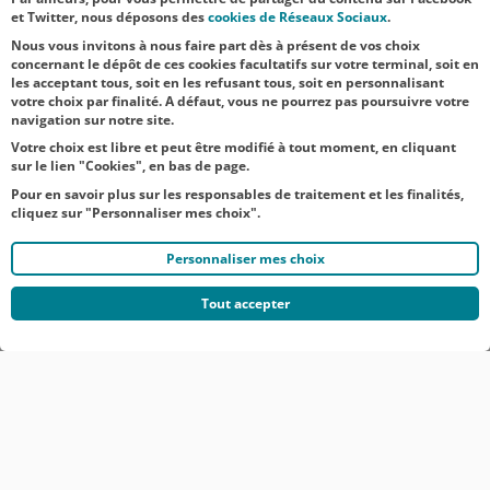
Renard,
et Twitter, nous déposons des
cookies de Réseaux Sociaux
.
directeur gén...
Nous vous invitons à nous faire part dès à présent de vos choix
concernant le dépôt de ces cookies facultatifs sur votre terminal, soit en
les acceptant tous, soit en les refusant tous, soit en personnalisant
votre choix par finalité. A défaut, vous ne pourrez pas poursuivre votre
navigation sur notre site.
Votre choix est libre et peut être modifié à tout moment, en cliquant
sur le lien "Cookies", en bas de page.
Pour en savoir plus sur les responsables de traitement et les finalités,
cliquez sur "Personnaliser mes choix".
Personnaliser mes choix
Tout accepter
© CRÉDIT AGRICOLE DU NORD EST
COMMUNIQUÉS DE PRESSE