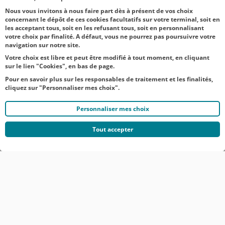
célébr...
Nous vous invitons à nous faire part dès à présent de vos choix
concernant le dépôt de ces cookies facultatifs sur votre terminal, soit en
les acceptant tous, soit en les refusant tous, soit en personnalisant
votre choix par finalité. A défaut, vous ne pourrez pas poursuivre votre
navigation sur notre site.
Votre choix est libre et peut être modifié à tout moment, en cliquant
sur le lien "Cookies", en bas de page.
Pour en savoir plus sur les responsables de traitement et les finalités,
cliquez sur "Personnaliser mes choix".
Personnaliser mes choix
Tout accepter
© CRÉDIT AGRICOLE DU NORD EST
COMMUNIQUÉS DE PRESSE
MENTIONS LÉGALES