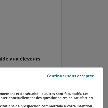
 aide aux éleveurs
 Syndicats d’Exploitants
Continuer sans accepter
ille, visant à venir en
onnement et de sécurité ; d’autres sont facultatifs. Les
senter ponctuellement des questionnaires de satisfaction
icitations de prospection commerciale à votre intention.