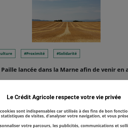
culture
Proximité
Solidarité
 Paille lancée dans la Marne afin de venir en
 de la Marne et la Fédération Départementale des
Le Crédit Agricole respecte votre vie privée
 lancé, ce 3 juillet 2026, l’opération solidarité pa
t face aux difficultés d’appr...
s cookies sont indispensables car utilisés à des fins de bon foncti
statistiques de visites, d’analyser votre navigation, et vous pré
onnaliser votre parcours, les publicités, communications et soll