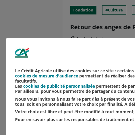
Fondation
Culture
Retour des anges de R
1 min de lecture
Grand mécène de la rest
Crédit Agricole du Nord
Amis de Saint-Nicaise d
Le Crédit Agricole utilise des cookies sur ce site : certain
cookies de mesure d'audience
permettent de réaliser des 
facultatifs.
Les
cookies de publicité personnalisée
permettent de pers
Par ailleurs, pour vous permettre de partager du conten
Nous vous invitons à nous faire part dès à présent de vos 
tous, soit en personnalisant votre choix par finalité. A d
Votre choix est libre et peut être modifié à tout moment, 
Pour en savoir plus sur les responsables de traitement et 