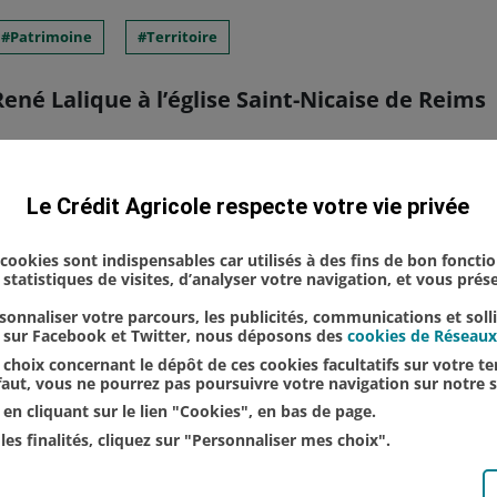
Patrimoine
Territoire
ené Lalique à l’église Saint-Nicaise de Reims
auration des célèbres anges de René Lalique de l’
Le Crédit Agricole respecte votre vie privée
 Est était convié à la soirée événement organisée 
u Chemin-Vert" pour célébr...
s cookies sont indispensables car utilisés à des fins de bon foncti
statistiques de visites, d’analyser votre navigation, et vous pré
onnaliser votre parcours, les publicités, communications et soll
u sur Facebook et Twitter, nous déposons des
cookies de Réseaux
choix concernant le dépôt de ces cookies facultatifs sur votre ter
éfaut, vous ne pourrez pas poursuivre votre navigation sur notre s
en cliquant sur le lien "Cookies", en bas de page.
les finalités, cliquez sur "Personnaliser mes choix".