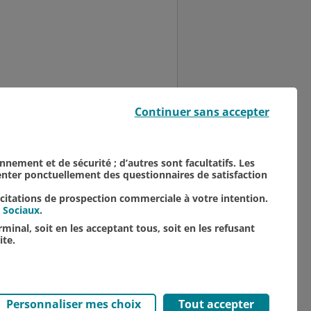
Église Saint-Nicaise, le
Continuer sans accepter
par l’association "Les
onnement et de sécurité ; d’autres sont facultatifs. Les
senter ponctuellement des questionnaires de satisfaction
icitations de prospection commerciale à votre intention.
 Sociaux
.
minal, soit en les acceptant tous, soit en les refusant
ite.
Personnaliser mes choix
Tout accepter