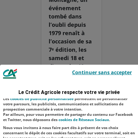
événement
tombé dans
l’oubli depuis
1979 renaît à
l’occasion de sa
7ᵉ édition, les
samedi 18 et
dimanche 19
Le Crédit Agricole utilise des cookies sur ce site : certains cookies sont
Continuer sans accepter
indispensables car utilisés à des fins de bon fonctionnement et de
juillet. Son nom
sécurité ; d’autres sont facultatifs. Les
cookies de mesure d'audience
est inspiré de la
permettent de réaliser des statistiques de visites, d’analyser votre
navigation, et vous présenter ponctuellement des questionnaires de
statue de
Le Crédit Agricole respecte votre vie privée
satisfaction facultatifs.
Bacchus, dieu
Les
cookies de publicité personnalisée
permettent de personnaliser
votre parcours, les publicités, communications et sollicitations de
du vin dans la
prospection commerciale à votre intention.
Par ailleurs, pour vous permettre de partager du contenu sur Facebook
mythologie
et Twitter, nous déposons des
cookies de Réseaux Sociaux
.
rom...
Nous vous invitons à nous faire part dès à présent de vos choix
concernant le dépôt de ces cookies facultatifs sur votre terminal, soit en