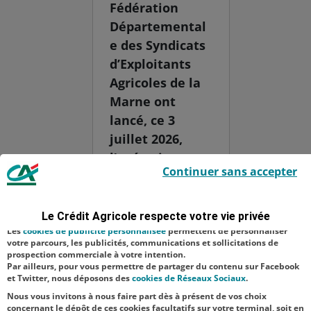
Fédération
Départemental
e des Syndicats
d’Exploitants
Agricoles de la
Marne ont
lancé, ce 3
juillet 2026,
l’opération
Le Crédit Agricole utilise des cookies sur ce site : certains cookies sont
Continuer sans accepter
indispensables car utilisés à des fins de bon fonctionnement et de
solidarité
sécurité ; d’autres sont facultatifs. Les
cookies de mesure d'audience
paille, visant à
permettent de réaliser des statistiques de visites, d’analyser votre
navigation, et vous présenter ponctuellement des questionnaires de
venir en aide
Le Crédit Agricole respecte votre vie privée
satisfaction facultatifs.
aux éleveurs
Les
cookies de publicité personnalisée
permettent de personnaliser
votre parcours, les publicités, communications et sollicitations de
faisant face aux
prospection commerciale à votre intention.
Par ailleurs, pour vous permettre de partager du contenu sur Facebook
difficultés
et Twitter, nous déposons des
cookies de Réseaux Sociaux
.
d’appr...
Nous vous invitons à nous faire part dès à présent de vos choix
concernant le dépôt de ces cookies facultatifs sur votre terminal, soit en