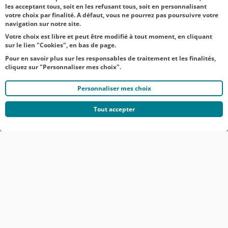
les acceptant tous, soit en les refusant tous, soit en personnalisant
votre choix par finalité. A défaut, vous ne pourrez pas poursuivre votre
navigation sur notre site.
Votre choix est libre et peut être modifié à tout moment, en cliquant
sur le lien "Cookies", en bas de page.
Pour en savoir plus sur les responsables de traitement et les finalités,
cliquez sur "Personnaliser mes choix".
Personnaliser mes choix
Tout accepter
© CRÉDIT AGRICOLE DU NORD EST
COMMUNIQUÉS DE PRESSE
MENTIONS LÉGALES
ACCESSIBILITÉ
PROTECTION DES DONNÉES DU SITE INTERNET