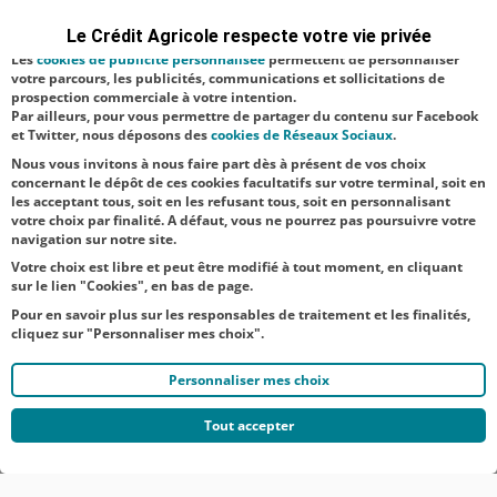
est inspiré de la
permettent de réaliser des statistiques de visites, d’analyser votre
navigation, et vous présenter ponctuellement des questionnaires de
statue de
Le Crédit Agricole respecte votre vie privée
satisfaction facultatifs.
Bacchus, dieu
Les
cookies de publicité personnalisée
permettent de personnaliser
votre parcours, les publicités, communications et sollicitations de
du vin dans la
prospection commerciale à votre intention.
Par ailleurs, pour vous permettre de partager du contenu sur Facebook
mythologie
et Twitter, nous déposons des
cookies de Réseaux Sociaux
.
rom...
Nous vous invitons à nous faire part dès à présent de vos choix
concernant le dépôt de ces cookies facultatifs sur votre terminal, soit en
les acceptant tous, soit en les refusant tous, soit en personnalisant
votre choix par finalité. A défaut, vous ne pourrez pas poursuivre votre
navigation sur notre site.
Votre choix est libre et peut être modifié à tout moment, en cliquant
sur le lien "Cookies", en bas de page.
Pour en savoir plus sur les responsables de traitement et les finalités,
cliquez sur "Personnaliser mes choix".
Personnaliser mes choix
Tout accepter