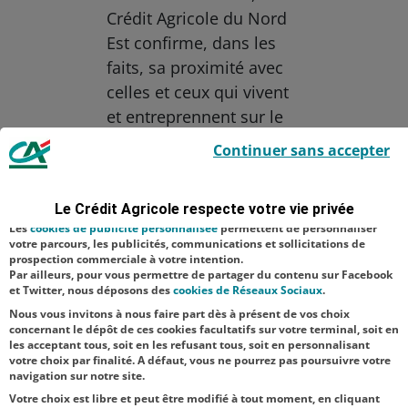
Crédit Agricole du Nord
Est confirme, dans les
faits, sa proximité avec
celles et ceux qui vivent
et entreprennent sur le
Le Crédit Agricole utilise des cookies sur ce site : certains cookies sont
territoire.
Continuer sans accepter
indispensables car utilisés à des fins de bon fonctionnement et de
sécurité ; d’autres sont facultatifs. Les
cookies de mesure d'audience
Aucune catégorie
permettent de réaliser des statistiques de visites, d’analyser votre
navigation, et vous présenter ponctuellement des questionnaires de
Le Crédit Agricole respecte votre vie privée
Banque
Économie
satisfaction facultatifs.
Les
cookies de publicité personnalisée
permettent de personnaliser
Finance
votre parcours, les publicités, communications et sollicitations de
prospection commerciale à votre intention.
Par ailleurs, pour vous permettre de partager du contenu sur Facebook
NOS
et Twitter, nous déposons des
cookies de Réseaux Sociaux
.
ACTUALITÉS
Nous vous invitons à nous faire part dès à présent de vos choix
concernant le dépôt de ces cookies facultatifs sur votre terminal, soit en
les acceptant tous, soit en les refusant tous, soit en personnalisant
TOUTES NOS ACTUALITÉS
votre choix par finalité. A défaut, vous ne pourrez pas poursuivre votre
navigation sur notre site.
Votre choix est libre et peut être modifié à tout moment, en cliquant