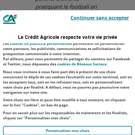
pratiquant le football en
Le Crédit Agricole utilise des cookies sur ce site : certains cookies sont
club.
Continuer sans accepter
indispensables car utilisés à des fins de bon fonctionnement et de
sécurité ; d’autres sont facultatifs. Les
cookies de mesure d'audience
Aucune catégorie
permettent de réaliser des statistiques de visites, d’analyser votre
navigation, et vous présenter ponctuellement des questionnaires de
Le Crédit Agricole respecte votre vie privée
Jeunes
Proximité
satisfaction facultatifs.
Les
cookies de publicité personnalisée
permettent de personnaliser
Sport
votre parcours, les publicités, communications et sollicitations de
prospection commerciale à votre intention.
Par ailleurs, pour vous permettre de partager du contenu sur Facebook
NOS
et Twitter, nous déposons des
cookies de Réseaux Sociaux
.
ACTUALITÉS
Nous vous invitons à nous faire part dès à présent de vos choix
concernant le dépôt de ces cookies facultatifs sur votre terminal, soit en
les acceptant tous, soit en les refusant tous, soit en personnalisant
TOUTES NOS ACTUALITÉS
votre choix par finalité. A défaut, vous ne pourrez pas poursuivre votre
navigation sur notre site.
Votre choix est libre et peut être modifié à tout moment, en cliquant
sur le lien "Cookies", en bas de page.
Pour en savoir plus sur les responsables de traitement et les finalités,
cliquez sur "Personnaliser mes choix".
Personnaliser mes choix