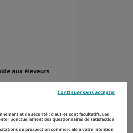
 aide aux éleveurs
 Syndicats d’Exploitants
Continuer sans accepter
ille, visant à venir en
onnement et de sécurité ; d’autres sont facultatifs. Les
senter ponctuellement des questionnaires de satisfaction
icitations de prospection commerciale à votre intention.