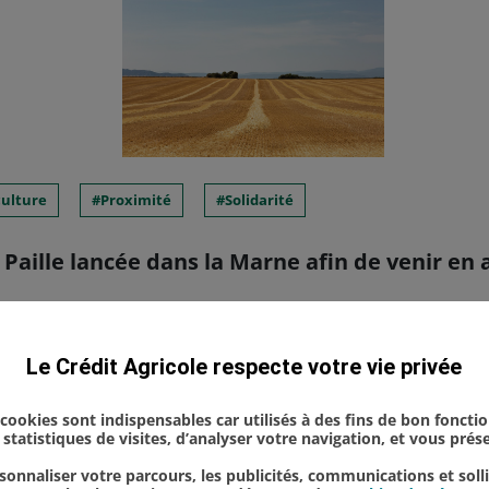
culture
Proximité
Solidarité
 Paille lancée dans la Marne afin de venir en
 de la Marne et la Fédération Départementale des
Le Crédit Agricole respecte votre vie privée
 lancé, ce 3 juillet 2026, l’opération solidarité pa
t face aux difficultés d’appr...
s cookies sont indispensables car utilisés à des fins de bon foncti
statistiques de visites, d’analyser votre navigation, et vous pré
onnaliser votre parcours, les publicités, communications et soll