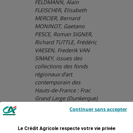
FELDMANN, Alain
FLEISCHER, Elisabeth
MERCIER, Bernard
MONINOT, Gaetano
PESCE, Roman SIGNER,
Richard TUTTLE, Frédéric
VAESEN, Frederik VAN
SIMAEY, issues des
collections des fonds
régionaux d’art
contemporain des
Hauts-de-France : Frac
Grand Large (Dunkerque)
Le Crédit Agricole utilise des cookies sur ce site : certains cookies sont
et Frac Picardie (Amiens).
Continuer sans accepter
indispensables car utilisés à des fins de bon fonctionnement et de
sécurité ; d’autres sont facultatifs. Les
cookies de mesure d'audience
Aucune catégorie
permettent de réaliser des statistiques de visites, d’analyser votre
navigation, et vous présenter ponctuellement des questionnaires de
Le Crédit Agricole respecte votre vie privée
Culture
RSE
satisfaction facultatifs.