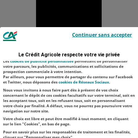
Le Crédit Agricole utilise des cookies sur ce site : certains cookies sont
Continuer sans accepter
indispensables car utilisés à des fins de bon fonctionnement et de
sécurité ; d’autres sont facultatifs. Les
cookies de mesure d'audience
Aucune catégorie
permettent de réaliser des statistiques de visites, d’analyser votre
navigation, et vous présenter ponctuellement des questionnaires de
Le Crédit Agricole respecte votre vie privée
Solidarité
Soutien
satisfaction facultatifs.
Les
cookies de publicité personnalisée
permettent de personnaliser
Territoire
votre parcours, les publicités, communications et sollicitations de
prospection commerciale à votre intention.
Par ailleurs, pour vous permettre de partager du contenu sur Facebook
NOS
et Twitter, nous déposons des
cookies de Réseaux Sociaux
.
ACTUALITÉS
Nous vous invitons à nous faire part dès à présent de vos choix
concernant le dépôt de ces cookies facultatifs sur votre terminal, soit en
les acceptant tous, soit en les refusant tous, soit en personnalisant
TOUTES NOS ACTUALITÉS
votre choix par finalité. A défaut, vous ne pourrez pas poursuivre votre
navigation sur notre site.
Votre choix est libre et peut être modifié à tout moment, en cliquant
sur le lien "Cookies", en bas de page.
Pour en savoir plus sur les responsables de traitement et les finalités,
cliquez sur "Personnaliser mes choix".