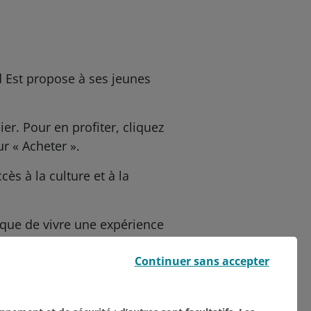
 Est propose à ses jeunes
er. Pour en profiter, cliquez
ur « Acheter ».
ès à la culture et à la
que de vivre une expérience
Continuer sans accepter