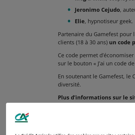
Jeronimo Cejudo
, aut
Elie
, hypnotiseur geek.
Partenaire du Gamefest pour l
clients (18 à 30 ans)
un code 
Ce code permet d’économiser 2 e
sur le bouton « J’ai un code de
En soutenant le Gamefest, le C
diversité.
Plus d’informations sur le s
inoubliable.
Aucune catégorie
Culture
NOS ACTUALITÉS