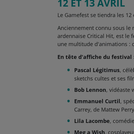
12 ET 13 AVRIL
Le Gamefest se tiendra les 12 
Anciennement connu sous le n
ardennaise Critical Hit, est l
une multitude d'animations : ci
En tête d'affiche du festival 
Pascal Légitimus
, cél
sketchs cultes et ses f
Bob Lennon
, vidéaste
Emmanuel Curtil
, spé
Carrey, de Mattew Perry
Lila Lacombe
, comédi
Meg a Wish
, cosplayeu