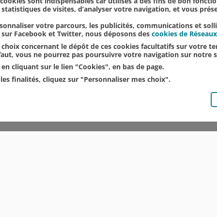
s cookies sont indispensables car utilisés à des fins de bon foncti
statistiques de visites, d’analyser votre navigation, et vous pré
onnaliser votre parcours, les publicités, communications et soll
u sur Facebook et Twitter, nous déposons des
cookies de Réseaux
choix concernant le dépôt de ces cookies facultatifs sur votre ter
éfaut, vous ne pourrez pas poursuivre votre navigation sur notre s
en cliquant sur le lien "Cookies", en bas de page.
les finalités, cliquez sur "Personnaliser mes choix".
© CRÉDIT AGRICOLE DU NORD EST
COMMUNIQUÉS DE PRESSE
MENTIONS LÉGALES
ACCESSIBILITÉ
PROTECTION DES DONNÉES DU SITE INTERNET