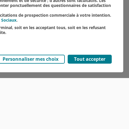
onnement et de sécurité ; d’autres sont facultatifs. Les
senter ponctuellement des questionnaires de satisfaction
TOUTES NOS ACTUALITÉS
icitations de prospection commerciale à votre intention.
 Sociaux
.
minal, soit en les acceptant tous, soit en les refusant
ite.
Personnaliser mes choix
Tout accepter