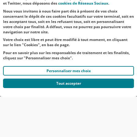
NOS
et Twitter, nous déposons des
cookies de Réseaux Sociaux
.
ACTUALITÉS
Nous vous invitons à nous faire part dès à présent de vos choix
concernant le dépôt de ces cookies facultatifs sur votre terminal, soit en
les acceptant tous, soit en les refusant tous, soit en personnalisant
TOUTES NOS ACTUALITÉS
votre choix par finalité. A défaut, vous ne pourrez pas poursuivre votre
navigation sur notre site.
Votre choix est libre et peut être modifié à tout moment, en cliquant
sur le lien "Cookies", en bas de page.
Pour en savoir plus sur les responsables de traitement et les finalités,
cliquez sur "Personnaliser mes choix".
Personnaliser mes choix
Tout accepter
© CRÉDIT AGRICOLE DU NORD EST
COMMUNIQUÉS DE PRESSE
MENTIONS LÉGALES