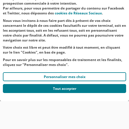
prospection commerciale à votre intention.
Par ailleurs, pour vous permettre de partager du contenu sur Facebook
NOS
et Twitter, nous déposons des
cookies de Réseaux Sociaux
.
ACTUALITÉS
Nous vous invitons à nous faire part dès à présent de vos choix
concernant le dépôt de ces cookies facultatifs sur votre terminal, soit en
les acceptant tous, soit en les refusant tous, soit en personnalisant
TOUTES NOS ACTUALITÉS
votre choix par finalité. A défaut, vous ne pourrez pas poursuivre votre
navigation sur notre site.
Votre choix est libre et peut être modifié à tout moment, en cliquant
sur le lien "Cookies", en bas de page.
Pour en savoir plus sur les responsables de traitement et les finalités,
cliquez sur "Personnaliser mes choix".
Personnaliser mes choix
Tout accepter
© CRÉDIT AGRICOLE DU NORD EST