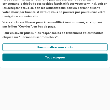
ACTUALITÉS
concernant le dépôt de ces cookies facultatifs sur votre terminal, soit en
les acceptant tous, soit en les refusant tous, soit en personnalisant
TOUTES NOS ACTUALITÉS
votre choix par finalité. A défaut, vous ne pourrez pas poursuivre votre
navigation sur notre site.
Votre choix est libre et peut être modifié à tout moment, en cliquant
sur le lien "Cookies", en bas de page.
Pour en savoir plus sur les responsables de traitement et les finalités,
cliquez sur "Personnaliser mes choix".
Personnaliser mes choix
Tout accepter
© CRÉDIT AGRICOLE DU NORD EST
COMMUNIQUÉS DE PRESSE
MENTIONS LÉGALES
ACCESSIBILITÉ
PROTECTION DES DONNÉES DU SITE INTERNET