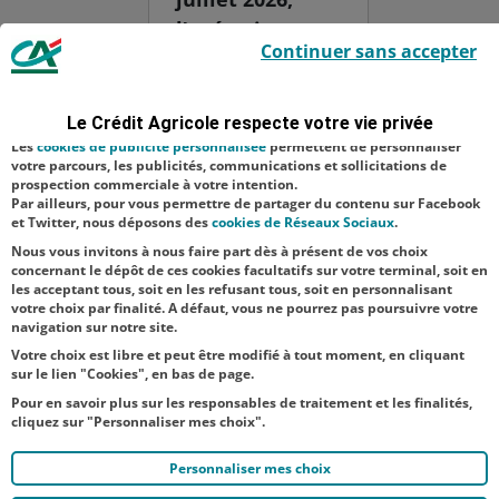
l’opération
Le Crédit Agricole utilise des cookies sur ce site : certains cookies sont
Continuer sans accepter
indispensables car utilisés à des fins de bon fonctionnement et de
solidarité
sécurité ; d’autres sont facultatifs. Les
cookies de mesure d'audience
paille, visant à
permettent de réaliser des statistiques de visites, d’analyser votre
navigation, et vous présenter ponctuellement des questionnaires de
venir en aide
Le Crédit Agricole respecte votre vie privée
satisfaction facultatifs.
aux éleveurs
Les
cookies de publicité personnalisée
permettent de personnaliser
votre parcours, les publicités, communications et sollicitations de
faisant face aux
prospection commerciale à votre intention.
Par ailleurs, pour vous permettre de partager du contenu sur Facebook
difficultés
et Twitter, nous déposons des
cookies de Réseaux Sociaux
.
d’appr...
Nous vous invitons à nous faire part dès à présent de vos choix
concernant le dépôt de ces cookies facultatifs sur votre terminal, soit en
les acceptant tous, soit en les refusant tous, soit en personnalisant
votre choix par finalité. A défaut, vous ne pourrez pas poursuivre votre
navigation sur notre site.
Votre choix est libre et peut être modifié à tout moment, en cliquant
sur le lien "Cookies", en bas de page.
Pour en savoir plus sur les responsables de traitement et les finalités,
cliquez sur "Personnaliser mes choix".
Personnaliser mes choix