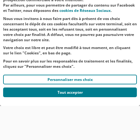
Par ailleurs, pour vous permettre de partager du contenu sur Facebook
difficultés
et Twitter, nous déposons des
cookies de Réseaux Sociaux
.
d’appr...
Nous vous invitons à nous faire part dès à présent de vos choix
concernant le dépôt de ces cookies facultatifs sur votre terminal, soit en
les acceptant tous, soit en les refusant tous, soit en personnalisant
votre choix par finalité. A défaut, vous ne pourrez pas poursuivre votre
navigation sur notre site.
Votre choix est libre et peut être modifié à tout moment, en cliquant
sur le lien "Cookies", en bas de page.
Pour en savoir plus sur les responsables de traitement et les finalités,
cliquez sur "Personnaliser mes choix".
Personnaliser mes choix
Tout accepter
© CRÉDIT AGRICOLE DU NORD EST