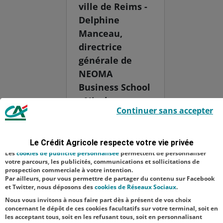
ville de Reims -
Delphine
Manceau,
directrice
générale de
NEOMA
Business School
- Nicolas
Le Crédit Agricole utilise des cookies sur ce site : certains cookies sont
Continuer sans accepter
indispensables car utilisés à des fins de bon fonctionnement et de
Bouzou - Gilles
sécurité ; d’autres sont facultatifs. Les
cookies de mesure d'audience
Halais,
permettent de réaliser des statistiques de visites, d’analyser votre
navigation, et vous présenter ponctuellement des questionnaires de
animateur de
Le Crédit Agricole respecte votre vie privée
satisfaction facultatifs.
l’événement -
Les
cookies de publicité personnalisée
permettent de personnaliser
votre parcours, les publicités, communications et sollicitations de
Matthieu
prospection commerciale à votre intention.
Par ailleurs, pour vous permettre de partager du contenu sur Facebook
Renard,
et Twitter, nous déposons des
cookies de Réseaux Sociaux
.
directeur gén...
Nous vous invitons à nous faire part dès à présent de vos choix
concernant le dépôt de ces cookies facultatifs sur votre terminal, soit en
les acceptant tous, soit en les refusant tous, soit en personnalisant