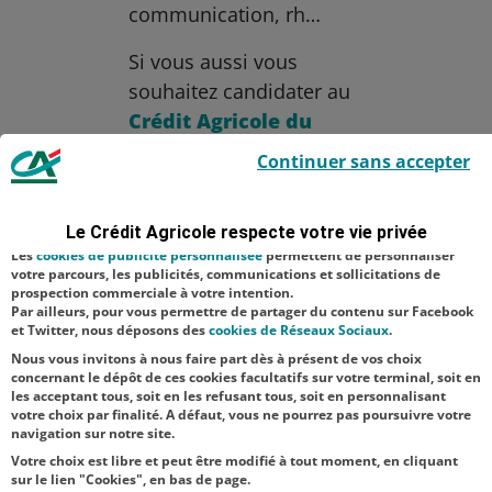
communication, rh…
Si vous aussi vous
souhaitez candidater au
Crédit Agricole du
Le Crédit Agricole utilise des cookies sur ce site : certains cookies sont
Nord Est
Continuer sans accepter
indispensables car utilisés à des fins de bon fonctionnement et de
sécurité ; d’autres sont facultatifs. Les
cookies de mesure d'audience
Aucune catégorie
permettent de réaliser des statistiques de visites, d’analyser votre
navigation, et vous présenter ponctuellement des questionnaires de
Le Crédit Agricole respecte votre vie privée
Emploi
satisfaction facultatifs.
Les
cookies de publicité personnalisée
permettent de personnaliser
Ressources Humaines
votre parcours, les publicités, communications et sollicitations de
prospection commerciale à votre intention.
Par ailleurs, pour vous permettre de partager du contenu sur Facebook
NOS
et Twitter, nous déposons des
cookies de Réseaux Sociaux
.
ACTUALITÉS
Nous vous invitons à nous faire part dès à présent de vos choix
concernant le dépôt de ces cookies facultatifs sur votre terminal, soit en
les acceptant tous, soit en les refusant tous, soit en personnalisant
TOUTES NOS ACTUALITÉS
votre choix par finalité. A défaut, vous ne pourrez pas poursuivre votre
navigation sur notre site.
Votre choix est libre et peut être modifié à tout moment, en cliquant
sur le lien "Cookies", en bas de page.