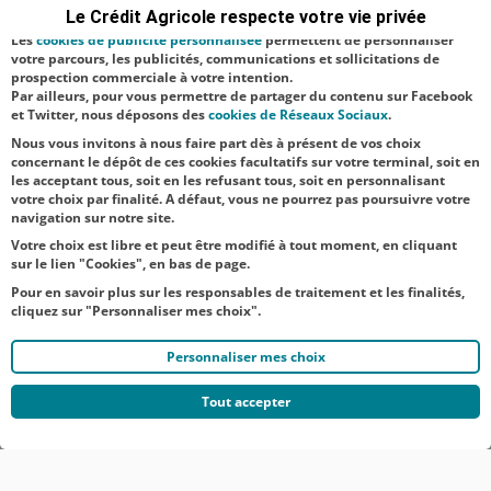
navigation, et vous présenter ponctuellement des questionnaires de
Le Crédit Agricole respecte votre vie privée
Aucune catégorie
satisfaction facultatifs.
Les
cookies de publicité personnalisée
permettent de personnaliser
Jeunes
Territoire
votre parcours, les publicités, communications et sollicitations de
prospection commerciale à votre intention.
Par ailleurs, pour vous permettre de partager du contenu sur Facebook
NOS
et Twitter, nous déposons des
cookies de Réseaux Sociaux
.
ACTUALITÉS
Nous vous invitons à nous faire part dès à présent de vos choix
concernant le dépôt de ces cookies facultatifs sur votre terminal, soit en
les acceptant tous, soit en les refusant tous, soit en personnalisant
TOUTES NOS ACTUALITÉS
votre choix par finalité. A défaut, vous ne pourrez pas poursuivre votre
navigation sur notre site.
Votre choix est libre et peut être modifié à tout moment, en cliquant
sur le lien "Cookies", en bas de page.
Pour en savoir plus sur les responsables de traitement et les finalités,
cliquez sur "Personnaliser mes choix".
Personnaliser mes choix
Tout accepter