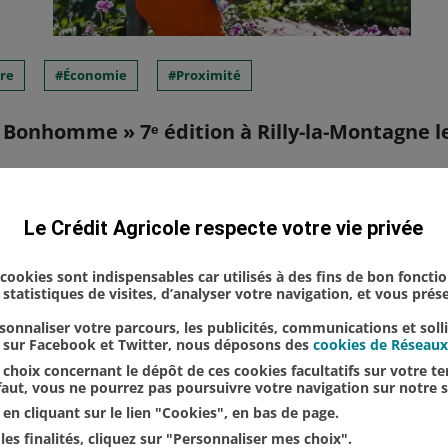
re
Économie
Proximité
 Bonhomme » 7ᵉ édition à Rilly-la-Montagne les
erons de Rilly-la-Montagne, un événement tombé da
Le Crédit Agricole respecte votre vie privée
a 7ᵉ édition, les samedi 18 et dimanche 19 juillet.
 du vin dans la mythologie rom...
s cookies sont indispensables car utilisés à des fins de bon foncti
statistiques de visites, d’analyser votre navigation, et vous pré
onnaliser votre parcours, les publicités, communications et soll
u sur Facebook et Twitter, nous déposons des
cookies de Réseaux
choix concernant le dépôt de ces cookies facultatifs sur votre ter
éfaut, vous ne pourrez pas poursuivre votre navigation sur notre s
en cliquant sur le lien "Cookies", en bas de page.
les finalités, cliquez sur "Personnaliser mes choix".