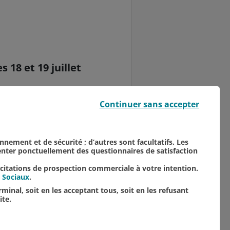
 18 et 19 juillet
ns l’oubli depuis 1979
Continuer sans accepter
 Son nom est inspiré de la
onnement et de sécurité ; d’autres sont facultatifs. Les
senter ponctuellement des questionnaires de satisfaction
icitations de prospection commerciale à votre intention.
 Sociaux
.
minal, soit en les acceptant tous, soit en les refusant
ite.