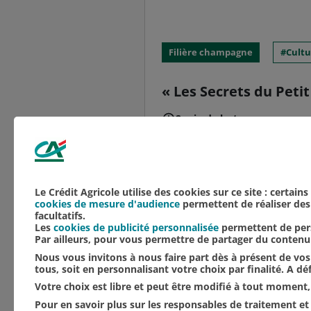
Filière champagne
Cultu
« Les Secrets du Petit
2 min de lecture
À l’initiative des vign
renaît à l’occasion de s
statue de Bacchus, dieu
Le Crédit Agricole utilise des cookies sur ce site : certain
cookies de mesure d'audience
permettent de réaliser des 
facultatifs.
Les
cookies de publicité personnalisée
permettent de pers
Par ailleurs, pour vous permettre de partager du conten
Nous vous invitons à nous faire part dès à présent de vos 
tous, soit en personnalisant votre choix par finalité. A d
Votre choix est libre et peut être modifié à tout moment, 
Pour en savoir plus sur les responsables de traitement et 