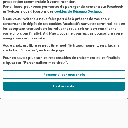
les aidants.
prospection commerciale à votre intention.
Par ailleurs, pour vous permettre de partager du contenu sur Facebook
Héros du
et Twitter, nous déposons des
cookies de Réseaux Sociaux
.
quotidien, les...
Nous vous invitons à nous faire part dès à présent de vos choix
concernant le dépôt de ces cookies facultatifs sur votre terminal, soit en
les acceptant tous, soit en les refusant tous, soit en personnalisant
votre choix par finalité. A défaut, vous ne pourrez pas poursuivre votre
navigation sur notre site.
Votre choix est libre et peut être modifié à tout moment, en cliquant
sur le lien "Cookies", en bas de page.
Pour en savoir plus sur les responsables de traitement et les finalités,
cliquez sur "Personnaliser mes choix".
Personnaliser mes choix
Tout accepter
© CRÉDIT AGRICOLE DU NORD EST