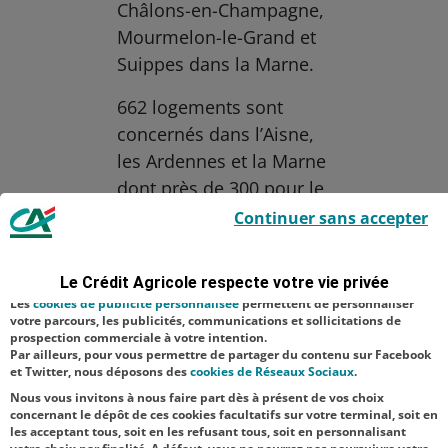
Châlons-en-Champagne,
Mourmelon-le-Grand et
Suippes dans la Marne.
662 logements sont
concernés dans l’Aisne,
les Ardennes et la Marne
dont près de 300 pour le
Le Crédit Agricole utilise des cookies sur ce site : certains cookies sont
seul camp de
Continuer sans accepter
indispensables car utilisés à des fins de bon fonctionnement et de
sécurité ; d’autres sont facultatifs. Les
cookies de mesure d'audience
Mourmelon.
permettent de réaliser des statistiques de visites, d’analyser votre
navigation, et vous présenter ponctuellement des questionnaires de
Le Crédit Agricole respecte votre vie privée
Aucune catégorie
satisfaction facultatifs.
Les
cookies de publicité personnalisée
permettent de personnaliser
Financement
votre parcours, les publicités, communications et sollicitations de
prospection commerciale à votre intention.
Par ailleurs, pour vous permettre de partager du contenu sur Facebook
NOS
et Twitter, nous déposons des
cookies de Réseaux Sociaux
.
ACTUALITÉS
Nous vous invitons à nous faire part dès à présent de vos choix
concernant le dépôt de ces cookies facultatifs sur votre terminal, soit en
les acceptant tous, soit en les refusant tous, soit en personnalisant
TOUTES NOS ACTUALITÉS