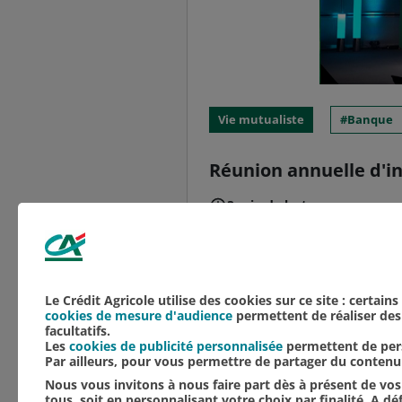
Vie mutualiste
Banque
Réunion annuelle d'in
3 min de lecture
De gauche à droite sur 
Delphine Manceau, direc
animateur de l’événeme
Le Crédit Agricole utilise des cookies sur ce site : certain
cookies de mesure d'audience
permettent de réaliser des 
facultatifs.
Les
cookies de publicité personnalisée
permettent de pers
Par ailleurs, pour vous permettre de partager du conten
Nous vous invitons à nous faire part dès à présent de vos 
tous, soit en personnalisant votre choix par finalité. A d