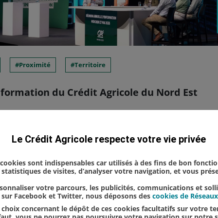
Proximité
Territoire
formation du Crédit Agricole du Nord Est
la photo : Georges Magnier, directeur des Musées d
Le Crédit Agricole respecte votre vie privée
trice générale de NEOMA Business School - Nicola
nt - Matthieu Renard, directeur gén...
s cookies sont indispensables car utilisés à des fins de bon foncti
statistiques de visites, d’analyser votre navigation, et vous pré
onnaliser votre parcours, les publicités, communications et soll
u sur Facebook et Twitter, nous déposons des
cookies de Réseaux
choix concernant le dépôt de ces cookies facultatifs sur votre ter
éfaut, vous ne pourrez pas poursuivre votre navigation sur notre s