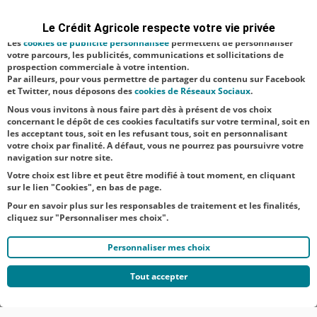
paille, visant à
permettent de réaliser des statistiques de visites, d’analyser votre
navigation, et vous présenter ponctuellement des questionnaires de
venir en aide
Le Crédit Agricole respecte votre vie privée
satisfaction facultatifs.
aux éleveurs
Les
cookies de publicité personnalisée
permettent de personnaliser
votre parcours, les publicités, communications et sollicitations de
faisant face aux
prospection commerciale à votre intention.
Par ailleurs, pour vous permettre de partager du contenu sur Facebook
difficultés
et Twitter, nous déposons des
cookies de Réseaux Sociaux
.
d’appr...
Nous vous invitons à nous faire part dès à présent de vos choix
concernant le dépôt de ces cookies facultatifs sur votre terminal, soit en
les acceptant tous, soit en les refusant tous, soit en personnalisant
votre choix par finalité. A défaut, vous ne pourrez pas poursuivre votre
navigation sur notre site.
Votre choix est libre et peut être modifié à tout moment, en cliquant
sur le lien "Cookies", en bas de page.
Pour en savoir plus sur les responsables de traitement et les finalités,
cliquez sur "Personnaliser mes choix".
Personnaliser mes choix
Tout accepter